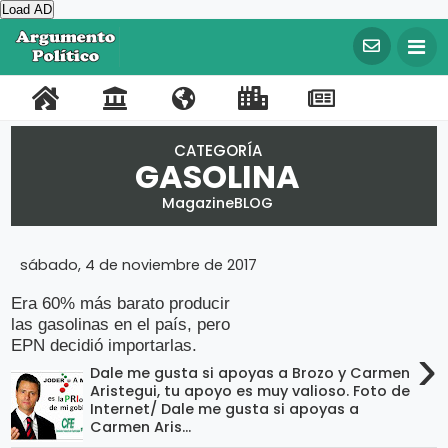
Load AD
©
C
o
P
C
N
L
R
F
T
p
y
o
o
o
i
e
a
w
r
CATEGORÍA
GASOLINA
i
r
n
s
n
g
c
i
g
t
t
o
k
i
e
t
h
MagazineBLOG
t
a
a
t
s
s
b
t
2
0
l
c
r
I
t
o
e
2
sábado, 4 de noviembre de 2017
0
t
o
m
r
o
r
A
Era 60% más barato producir
r
o
s
p
a
k
las gasolinas en el país, pero
g
u
EPN decidió importarlas.
›
o
t
m
e
Dale me gusta si apoyas a Brozo y Carmen
r
e
n
Aristegui, tu apoyo es muy valioso. Foto de
t
t
Internet/ Dale me gusta si apoyas a
o
Carmen Aris...
a
P