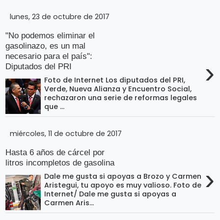
o
n
l
lunes, 23 de octubre de 2017
í
t
t
i
"No podemos eliminar el
e
c
gasolinazo, es un mal
o
s
necesario para el país":
›
Diputados del PRI
Términos
Foto de Internet Los diputados del PRI,
de uso
Verde, Nueva Alianza y Encuentro Social,
rechazaron una serie de reformas legales
Política y
que ...
Privacidad
miércoles, 11 de octubre de 2017
Hasta 6 años de cárcel por
litros incompletos de gasolina
›
Dale me gusta si apoyas a Brozo y Carmen
Aristegui, tu apoyo es muy valioso. Foto de
Internet/ Dale me gusta si apoyas a
Carmen Aris...