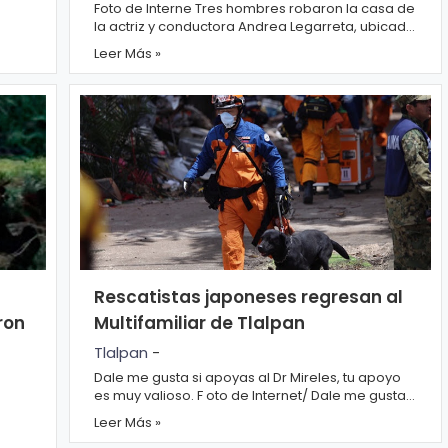
Foto de Interne Tres hombres robaron la casa de
la actriz y conductora Andrea Legarreta, ubicada
en la colonia Fuentes del Pedregal, en...
Leer Más »
Rescatistas japoneses regresan al
ron
Multifamiliar de Tlalpan
Tlalpan
-
Dale me gusta si apoyas al Dr Mireles, tu apoyo
es muy valioso. F oto de Internet/ Dale me gusta
si apoyas a Carmen Aristegui ...
Leer Más »