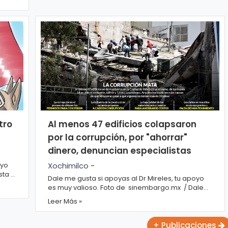
tro
Al menos 47 edificios colapsaron
por la corrupción, por "ahorrar"
dinero, denuncian especialistas
oyo
Xochimilco
-
Dale me gusta si apoyas al Dr Mireles, tu apoyo
es muy valioso. Foto de sinembargo.mx / Dale
me gusta si apoyas a Carmen Aristegui ...
Leer Más »
+ Publicaciones