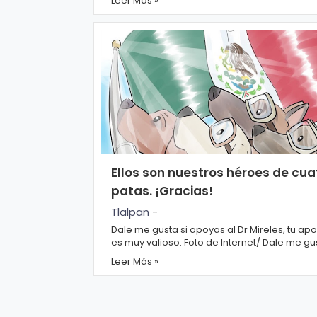
Leer Más »
Aris...
Ellos son nuestros héroes de cua
patas. ¡Gracias!
Tlalpan
-
Dale me gusta si apoyas al Dr Mireles, tu ap
es muy valioso. Foto de Internet/ Dale me gusta si
apoyas a Carmen Aristegui U...
Leer Más »