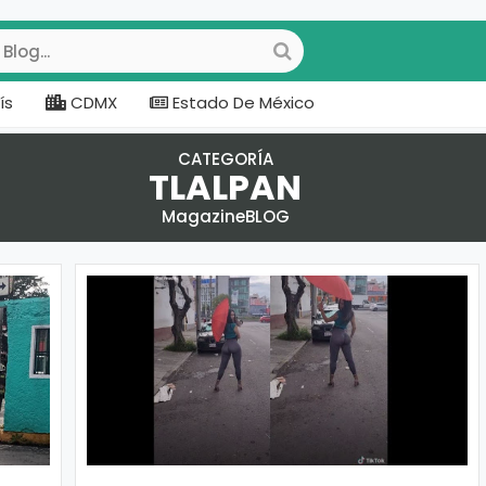
ís
CDMX
Estado De México
CATEGORÍA
TLALPAN
MagazineBLOG