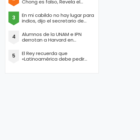
Chong es falso, Revela el
portal de Anonymous
En mi cabildo no hay lugar para
indios, dijo el secretario de
Texcoco con cara de raza aria
Alumnos de la UNAM e IPN
derrotan a Harvard en
concurso de Ingeniería
El Rey recuerda que
«Latinoamérica debe pedir
perdón por masacrar a miles
de conquistadores españoles
inocentes»