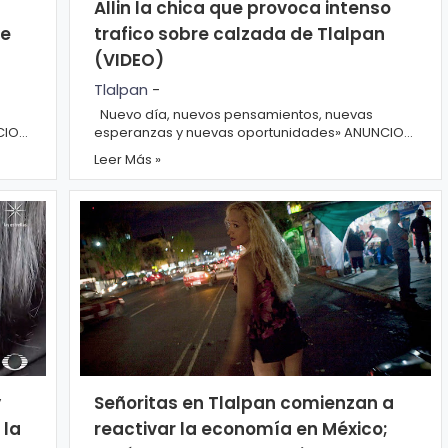
Allin la chica que provoca intenso
de
trafico sobre calzada de Tlalpan
(VIDEO)
Tlalpan
-
Nuevo día, nuevos pensamientos, nuevas
esperanzas y nuevas oportunidades» ANUNCIOS
Con las intensas lluvias que ha...
Leer Más »
y
Señoritas en Tlalpan comienzan a
 la
reactivar la economía en México;