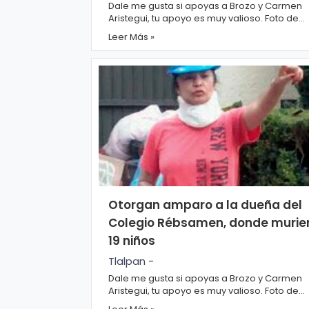
d
Dale me gusta si apoyas a Brozo y Carmen
Aristegui, tu apoyo es muy valioso. Foto de
Internet/ Dale me gusta si apoyas a Carmen
Leer Más »
Aris...
Otorgan amparo a la dueña del
Colegio Rébsamen, donde murie
19 niños
Tlalpan
-
Dale me gusta si apoyas a Brozo y Carmen
Aristegui, tu apoyo es muy valioso. Foto de
Internet/ Dale me gusta si apoyas a Carmen