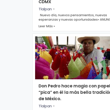
CDMX
o
Tlalpan
-
Nuevo día, nuevos pensamientos, nuevas
esperanzas y nuevas oportunidades» ANUNCIOS
P
Mientras tanto, en la Ciudad...
Leer Más »
ol
íti
c
a
y
Pr
iv
a
Don Pedro hace magia con papel
ci
“pica” en él la más bella tradició
d
de México.
a
Tlalpan
-