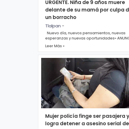
o
URGENTE. Niña de 9 años muere
n
l
delante de su mamá por culpa 
í
t
t
un borracho
i
e
c
Tlalpan
-
o
s
Nuevo día, nuevos pensamientos, nuevas
esperanzas y nuevas oportunidades» ANUNCIOS
Una niña de nueve años de edad ...
Leer Más »
T
ér
m
in
o
s
d
e
Mujer policía finge ser pasajera 
u
logra detener a asesino serial de
s