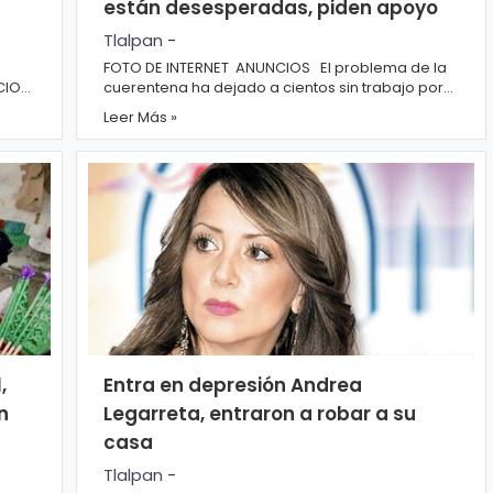
están desesperadas, piden apoyo
Tlalpan
-
FOTO DE INTERNET ANUNCIOS El problema de la
cuerentena ha dejado a cientos sin trabajo por
lo que ahora que el semáforo esta en...
Leer Más »
,
Entra en depresión Andrea
n
Legarreta, entraron a robar a su
casa
Tlalpan
-