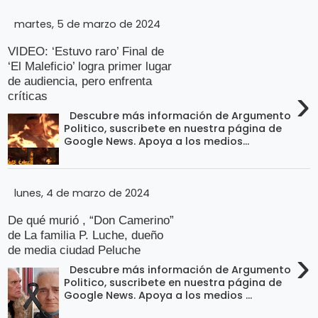
o
n
l
martes, 5 de marzo de 2024
í
t
t
i
VIDEO: ‘Estuvo raro’ Final de
e
c
‘El Maleficio’ logra primer lugar
o
s
de audiencia, pero enfrenta
›
críticas
Términos
Descubre más información de Argumento
de uso
Politico, suscribete en nuestra página de
Google News. Apoya a los medios...
Política y
Privacidad
lunes, 4 de marzo de 2024
De qué murió , “Don Camerino”
de La familia P. Luche, dueño
de media ciudad Peluche
›
Descubre más información de Argumento
Politico, suscribete en nuestra página de
Google News. Apoya a los medios ...