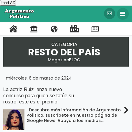
Load AD
©
C
o
P
C
N
L
R
F
T
p
y
o
o
o
i
e
a
w
r
CATEGORÍA
RESTO DEL PAÍS
i
r
n
s
n
g
c
i
g
t
t
o
k
i
e
t
h
MagazineBLOG
t
a
a
t
s
s
b
t
2
0
l
c
r
I
t
o
e
2
miércoles, 6 de marzo de 2024
0
t
o
m
r
o
r
A
La actriz Ruiz lanza nuevo
r
o
s
p
a
k
concurso para quien se tatúe su
g
u
rostro, este es el premio
›
o
t
m
e
Descubre más información de Argumento
r
e
n
Politico, suscribete en nuestra página de
t
t
Google News. Apoya a los medios...
o
a
P