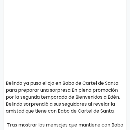
o
n
l
í
t
t
i
e
c
o
s
Términos
de uso
Política y
Privacidad
Belinda ya puso el ojo en Babo de Cartel de Santa
para preparar una sorpresa En plena promoción
por la segunda temporada de Bienvenidos a Edén,
Belinda sorprendió a sus seguidores al revelar la
amistad que tiene con Babo de Cartel de Santa.
Tras mostrar los mensajes que mantiene con Babo