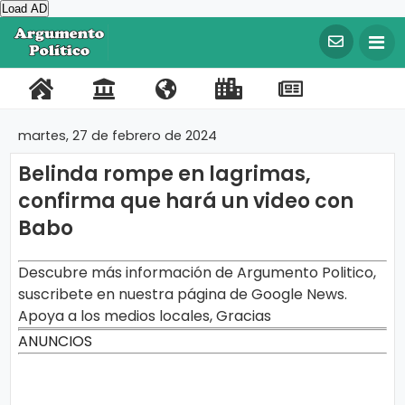
Load AD
©
C
o
P
C
N
L
R
F
T
p
y
o
o
o
i
e
a
w
r
martes, 27 de febrero de 2024
i
r
n
s
n
g
c
i
g
Belinda rompe en lagrimas,
t
t
o
k
i
e
t
h
t
confirma que hará un video con
a
a
t
s
s
b
t
2
0
Babo
l
c
r
I
t
o
e
2
0
t
o
m
r
o
r
A
Descubre más información de Argumento Politico,
r
o
s
p
a
k
g
suscribete en nuestra página de Google News.
u
o
t
Apoya a los medios locales, Gracias
m
e
r
e
ANUNCIOS
n
t
t
o
a
P