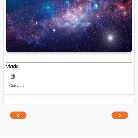
viads
Compartir
‹
›