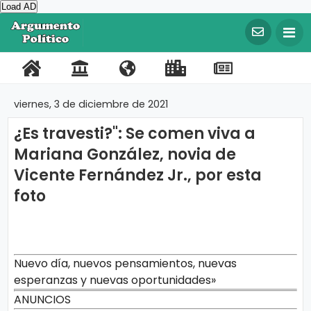
Load AD
©
C
o
P
C
N
L
R
F
T
p
y
o
o
o
i
e
a
w
r
viernes, 3 de diciembre de 2021
i
r
n
s
n
g
c
i
g
¿Es travesti?": Se comen viva a
t
t
o
k
i
e
t
h
t
Mariana González, novia de
a
a
t
s
s
b
t
2
0
Vicente Fernández Jr., por esta
l
c
r
I
t
o
e
2
0
foto
t
o
m
r
o
r
A
r
o
s
p
a
k
g
u
o
t
m
e
r
e
Nuevo día, nuevos pensamientos, nuevas
n
esperanzas y nuevas oportunidades»
t
t
o
ANUNCIOS
a
P