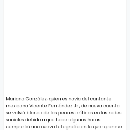
o
n
l
í
t
t
i
e
c
o
s
Términos
de uso
Política y
Privacidad
Mariana González, quien es novia del cantante
mexicano Vicente Fernández Jr., de nueva cuenta
se volvió blanco de las peores críticas en las redes
sociales debido a que hace algunas horas
compartió una nueva fotografía en la que aparece