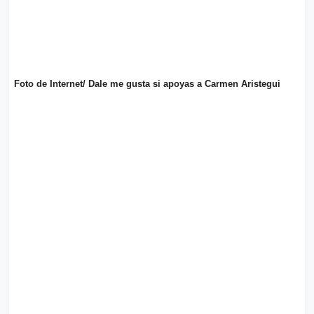
o
n
l
í
t
t
i
e
c
o
s
Foto de Internet/ Dale me gusta si apoyas a Carmen Aristegui
Términos
de uso
Política y
Privacidad