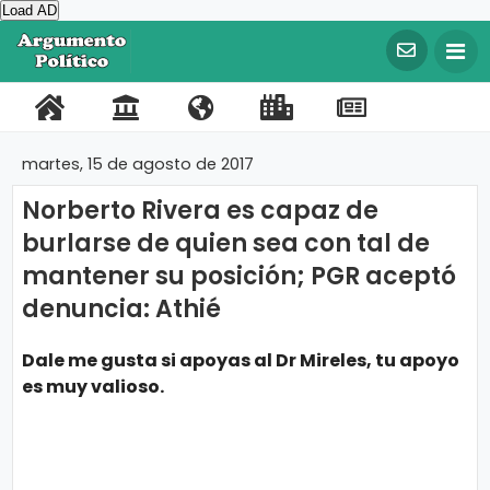
Load AD
©
C
o
P
C
N
L
R
F
T
p
y
o
o
o
i
e
a
w
r
martes, 15 de agosto de 2017
i
r
n
s
n
g
c
i
g
Norberto Rivera es capaz de
t
t
o
k
i
e
t
h
t
burlarse de quien sea con tal de
a
a
t
s
s
b
t
2
0
mantener su posición; PGR aceptó
l
c
r
I
t
o
e
2
0
denuncia: Athié
t
o
m
r
o
r
A
r
o
s
p
a
k
g
Dale me gusta si apoyas al Dr Mireles, tu apoyo
u
o
t
es muy valioso.
m
e
r
e
n
t
t
o
a
P