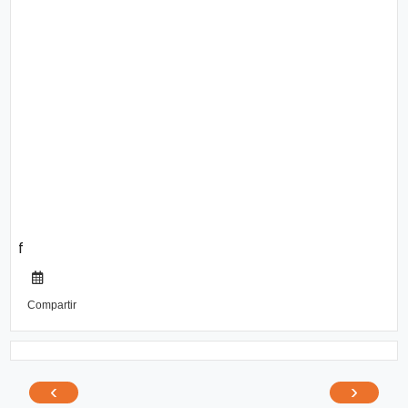
f
Compartir
‹
›