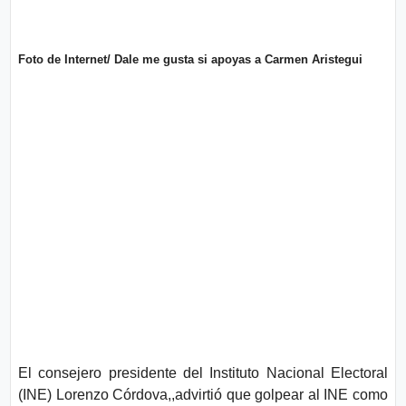
o
n
l
í
t
t
i
Foto de Internet/ Dale me gusta si apoyas a Carmen Aristegui
e
c
o
s
Términos
de uso
Política y
Privacidad
El consejero presidente del Instituto Nacional Electoral
(INE) Lorenzo Córdova,,advirtió que golpear al INE como