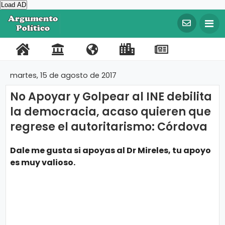
Load AD
©
C
o
P
C
N
L
R
F
T
p
y
o
o
o
i
e
a
w
r
martes, 15 de agosto de 2017
i
r
n
s
n
g
c
i
g
No Apoyar y Golpear al INE debilita
t
t
o
k
i
e
t
h
t
la democracia, acaso quieren que
a
a
t
s
s
b
t
2
0
regrese el autoritarismo: Córdova
l
c
r
I
t
o
e
2
0
t
o
m
r
o
r
A
Dale me gusta si apoyas al Dr Mireles, tu apoyo
r
o
s
p
a
k
es muy valioso.
g
u
o
t
m
e
r
e
n
t
t
o
a
P