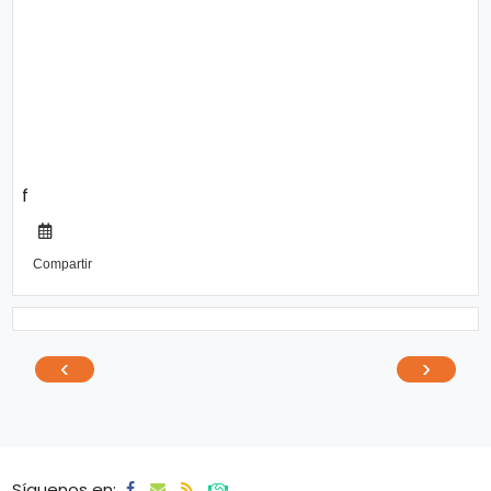
f
Compartir
‹
›
Síguenos en: