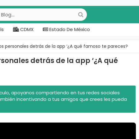
ís
CDMX
Estado De México
os personales detrás de la app ‘¿A qué famoso te pareces?
sonales detrás de la app ‘¿A qué
rtículo, apoyanos compartiendo en tus redes sociales
ambién incentivando a tus amigos que crees les pueda