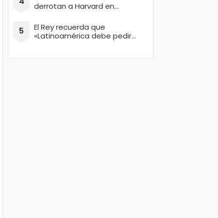
derrotan a Harvard en
concurso de Ingeniería
El Rey recuerda que
«Latinoamérica debe pedir
perdón por masacrar a miles
de conquistadores españoles
inocentes»