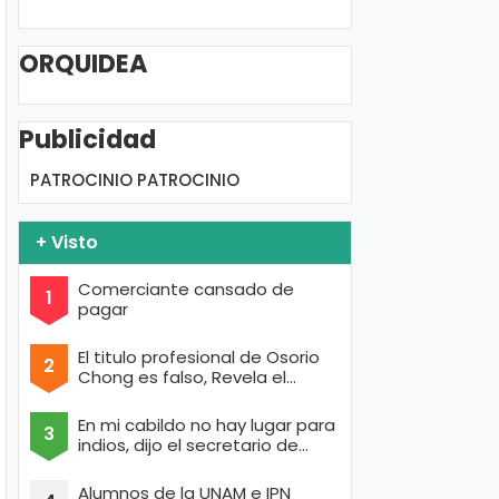
ORQUIDEA
Publicidad
PATROCINIO
PATROCINIO
+ Visto
Comerciante cansado de
pagar
El titulo profesional de Osorio
Chong es falso, Revela el
portal de Anonymous
En mi cabildo no hay lugar para
indios, dijo el secretario de
Texcoco con cara de raza aria
Alumnos de la UNAM e IPN