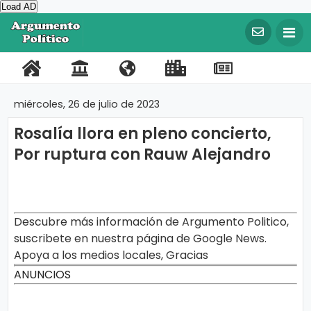
Load AD
©
C
o
P
C
N
L
R
F
T
p
y
o
o
o
i
e
a
w
r
miércoles, 26 de julio de 2023
i
r
n
s
n
g
c
i
g
Rosalía llora en pleno concierto,
t
t
o
k
i
e
t
h
t
Por ruptura con Rauw Alejandro
a
a
t
s
s
b
t
2
0
l
c
r
I
t
o
e
2
0
t
o
m
r
o
r
A
r
o
s
p
a
k
Descubre más información de Argumento Politico,
g
u
suscribete en nuestra página de Google News.
o
t
m
Apoya a los medios locales, Gracias
e
r
e
n
ANUNCIOS
t
t
o
a
P