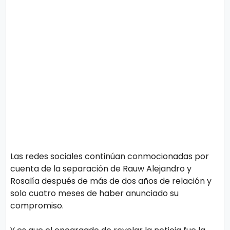
o
n
l
í
t
t
i
e
c
o
s
Términos
de uso
Política y
Privacidad
Las redes sociales continúan conmocionadas por
cuenta de la separación de Rauw Alejandro y
Rosalía después de más de dos años de relación y
solo cuatro meses de haber anunciado su
compromiso.