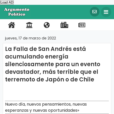
Load AD
©
C
o
P
C
N
L
R
F
T
p
y
o
o
o
i
e
a
w
r
jueves, 17 de marzo de 2022
i
r
n
s
n
g
c
i
g
La Falla de San Andrés está
t
t
o
k
i
e
t
h
t
acumulando energía
a
a
t
s
s
b
t
2
0
silenciosamente para un evento
l
c
r
I
t
o
e
2
0
devastador, más terrible que el
t
o
m
r
o
r
A
terremoto de Japón o de Chile
r
o
s
p
a
k
g
u
o
t
m
e
r
e
n
t
t
Nuevo día, nuevos pensamientos, nuevas
o
esperanzas y nuevas oportunidades»
a
P