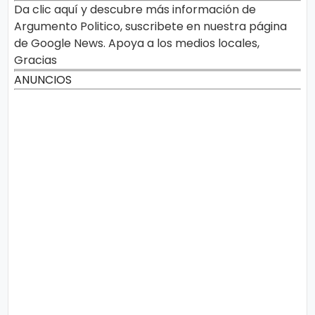
o
Da clic aquí y descubre más información de
n
l
í
Argumento Politico, suscribete en nuestra página
t
t
de Google News. Apoya a los medios locales,
i
e
c
Gracias
o
s
ANUNCIOS
Términos
de uso
Política y
Privacidad