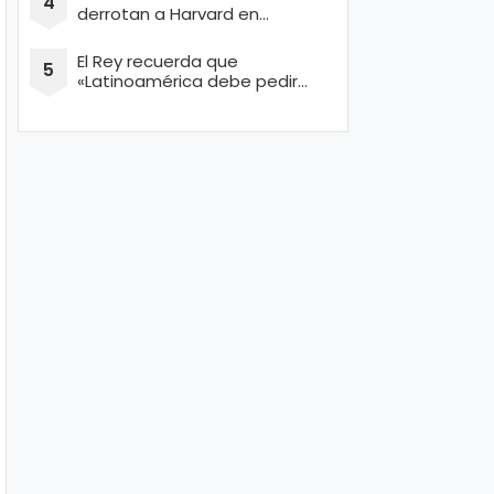
derrotan a Harvard en
concurso de Ingeniería
El Rey recuerda que
«Latinoamérica debe pedir
perdón por masacrar a miles
de conquistadores españoles
inocentes»