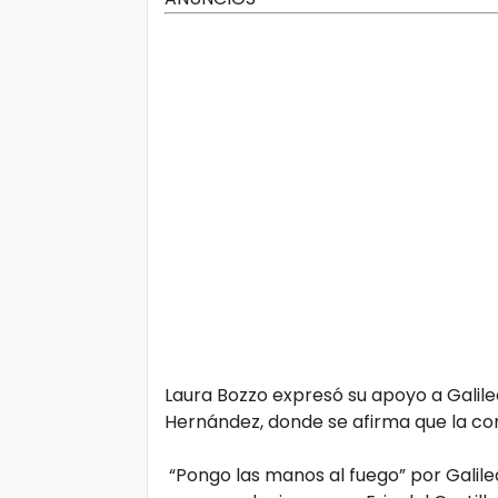
o
P
ol
íti
c
a
y
Pr
iv
a
Laura Bozzo expresó su apoyo a Galile
ci
Hernández, donde se afirma que la co
d
a
“Pongo las manos al fuego” por Galilea