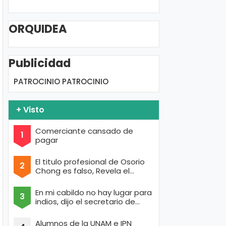
ORQUIDEA
Publicidad
PATROCINIO
PATROCINIO
+ Visto
Comerciante cansado de
pagar
El titulo profesional de Osorio
Chong es falso, Revela el
portal de Anonymous
En mi cabildo no hay lugar para
indios, dijo el secretario de
Texcoco con cara de raza aria
Alumnos de la UNAM e IPN