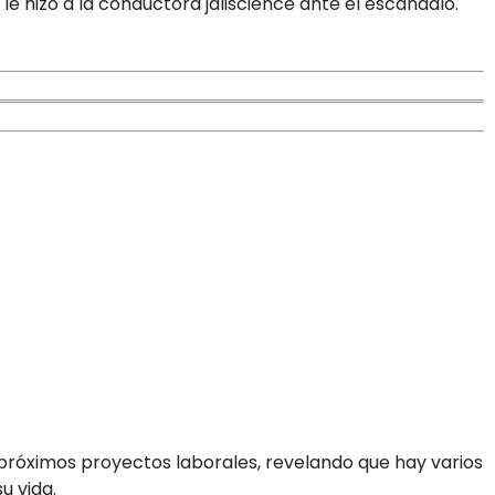
le hizo a la conductora jaliscience ante el escándalo.
próximos proyectos laborales, revelando que hay varios
u vida.