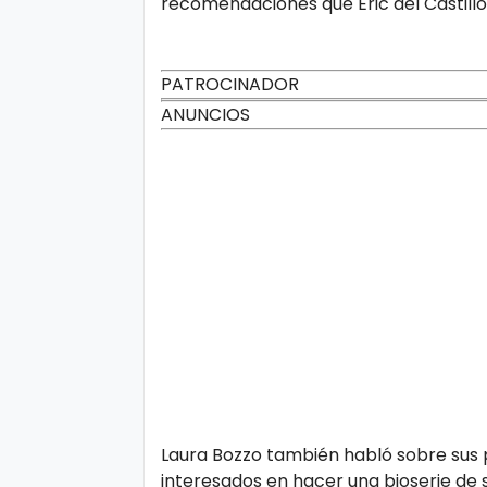
recomendaciones que Eric del Castillo 
d
PATROCINADOR
ANUNCIOS
Laura Bozzo también habló sobre sus 
interesados en hacer una bioserie de s