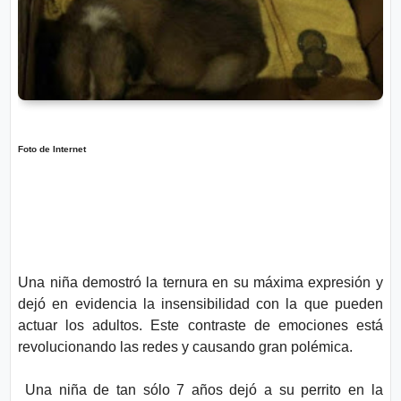
o
n
l
í
t
t
i
e
c
o
s
Términos
Foto de Internet
de uso
Política y
Privacidad
Una niña demostró la ternura en su máxima expresión y
dejó en evidencia la insensibilidad con la que pueden
actuar los adultos. Este contraste de emociones está
revolucionando las redes y causando gran polémica.
Una niña de tan sólo 7 años dejó a su perrito en la