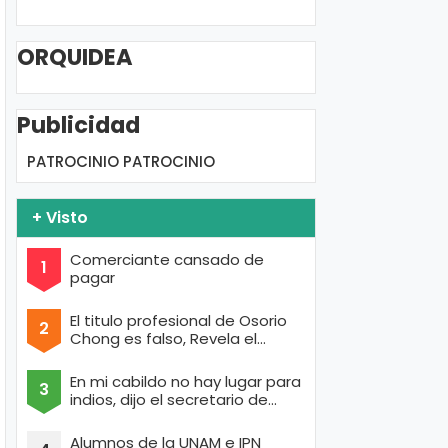
ORQUIDEA
Publicidad
PATROCINIO
PATROCINIO
+ Visto
Comerciante cansado de
pagar
El titulo profesional de Osorio
Chong es falso, Revela el
portal de Anonymous
En mi cabildo no hay lugar para
indios, dijo el secretario de
Texcoco con cara de raza aria
Alumnos de la UNAM e IPN