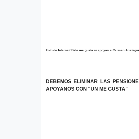
o
P
ol
íti
Foto de Internet/ Dale me gusta si apoyas a Carmen Aristegui
c
a
y
DEBEMOS ELIMINAR LAS PENSIONE
Pr
APOYANOS CON "UN ME GUSTA"
iv
a
ci
d
a