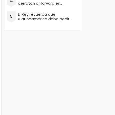
derrotan a Harvard en
concurso de Ingeniería
El Rey recuerda que
«Latinoamérica debe pedir
perdón por masacrar a miles
de conquistadores españoles
inocentes»