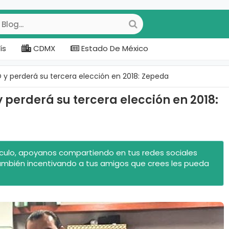
ís
CDMX
Estado De México
y perderá su tercera elección en 2018: Zepeda
perderá su tercera elección en 2018:
rtículo, apoyanos compartiendo en tus redes sociales
ambién incentivando a tus amigos que crees les pueda