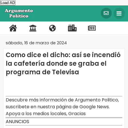
Load AD
©
C
o
P
C
N
L
R
F
T
p
y
o
o
o
i
e
a
w
r
sábado, 16 de marzo de 2024
i
r
n
s
n
g
c
i
g
Como dice el dicho: así se incendió
t
t
o
k
i
e
t
h
t
la cafetería donde se graba el
a
a
t
s
s
b
t
2
0
programa de Televisa
l
c
r
I
t
o
e
2
0
t
o
m
r
o
r
A
r
o
s
p
a
k
g
u
o
t
Descubre más información de Argumento Politico,
m
e
suscribete en nuestra página de Google News.
r
e
n
Apoya a los medios locales, Gracias
t
t
o
ANUNCIOS
a
P