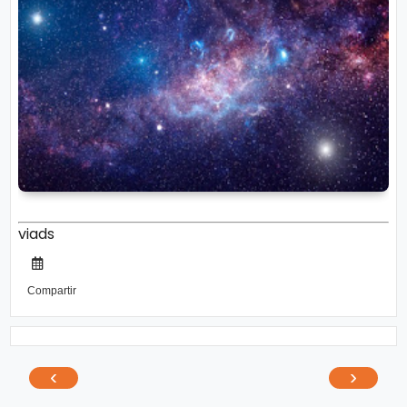
viads
Compartir
‹
›