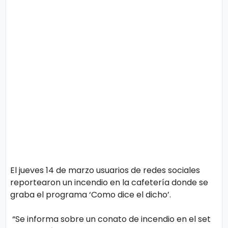
o
n
l
í
t
t
i
e
c
o
s
Términos
de uso
Política y
Privacidad
El jueves 14 de marzo usuarios de redes sociales
reportearon un incendio en la cafetería donde se
graba el programa ‘Como dice el dicho’.
“Se informa sobre un conato de incendio en el set