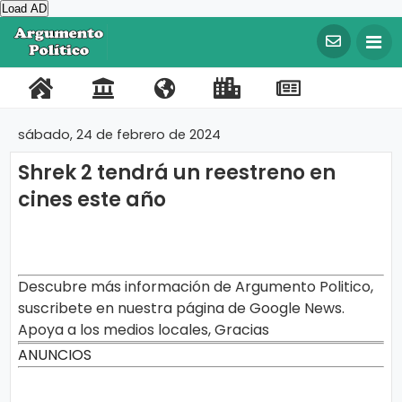
Load AD
©
C
o
P
C
N
L
R
F
T
p
y
o
o
o
i
e
a
w
r
sábado, 24 de febrero de 2024
i
r
n
s
n
g
c
i
g
Shrek 2 tendrá un reestreno en
t
t
o
k
i
e
t
h
t
cines este año
a
a
t
s
s
b
t
2
0
l
c
r
I
t
o
e
2
0
t
o
m
r
o
r
A
r
o
s
p
a
k
Descubre más información de Argumento Politico,
g
u
suscribete en nuestra página de Google News.
o
t
m
Apoya a los medios locales, Gracias
e
r
e
n
ANUNCIOS
t
t
o
a
P