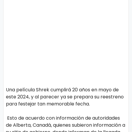
o
n
l
í
t
t
i
e
c
o
s
Términos
de uso
Política y
Privacidad
Una película Shrek cumplirá 20 años en mayo de
este 2024, y al parecer ya se prepara su reestreno
para festejar tan memorable fecha.
Esto de acuerdo con información de autoridades
de Alberta, Canadá, quienes subieron información a