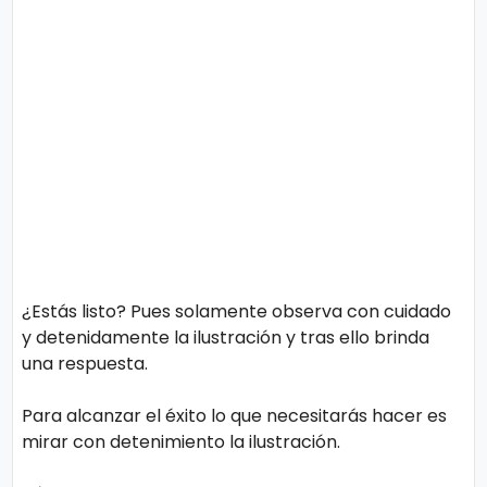
o
n
l
í
t
t
i
e
c
o
s
Términos
de uso
Política y
Privacidad
¿Estás listo? Pues solamente observa con cuidado
y detenidamente la ilustración y tras ello brinda
una respuesta.
Para alcanzar el éxito lo que necesitarás hacer es
mirar con detenimiento la ilustración.