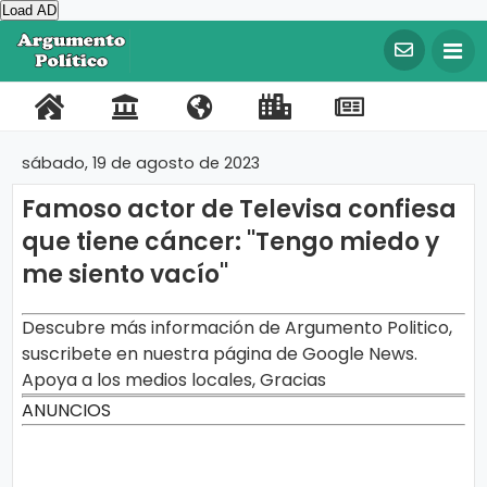
Load AD
©
C
o
P
C
N
L
R
F
T
p
y
o
o
o
i
e
a
w
r
sábado, 19 de agosto de 2023
i
r
n
s
n
g
c
i
g
Famoso actor de Televisa confiesa
t
t
o
k
i
e
t
h
t
que tiene cáncer: ''Tengo miedo y
a
a
t
s
s
b
t
2
0
me siento vacío''
l
c
r
I
t
o
e
2
0
t
o
m
r
o
r
A
Descubre más información de Argumento Politico,
r
o
s
p
a
k
g
suscribete en nuestra página de Google News.
u
o
t
Apoya a los medios locales, Gracias
m
e
r
e
ANUNCIOS
n
t
t
o
a
P