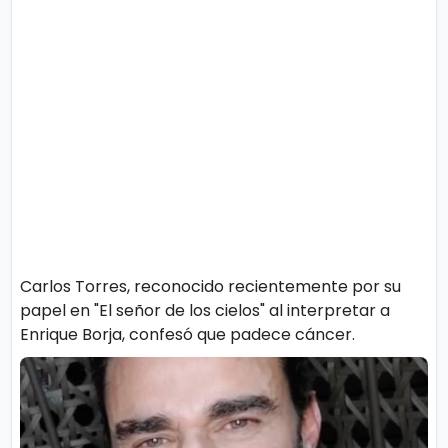
o
n
l
í
t
t
i
e
c
o
s
Términos
de uso
Política y
Privacidad
Carlos Torres, reconocido recientemente por su
papel en "El señor de los cielos" al interpretar a
Enrique Borja, confesó que padece cáncer.