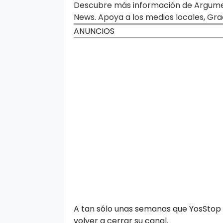
Descubre más información de Argument
o
News. Apoya a los medios locales, Gra
ANUNCIOS
P
ol
íti
c
a
y
Pr
iv
a
ci
d
A tan sólo unas semanas que YosStop 
a
volver a cerrar su canal.