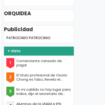
ORQUIDEA
Publicidad
PATROCINIO
PATROCINIO
+ Visto
Comerciante cansado de
pagar
El titulo profesional de Osorio
Chong es falso, Revela el
portal de Anonymous
En mi cabildo no hay lugar para
indios, dijo el secretario de
Texcoco con cara de raza aria
Alumnos de la UNAM e IPN