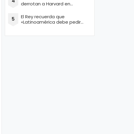
derrotan a Harvard en
concurso de Ingeniería
El Rey recuerda que
«Latinoamérica debe pedir
perdón por masacrar a miles
de conquistadores españoles
inocentes»