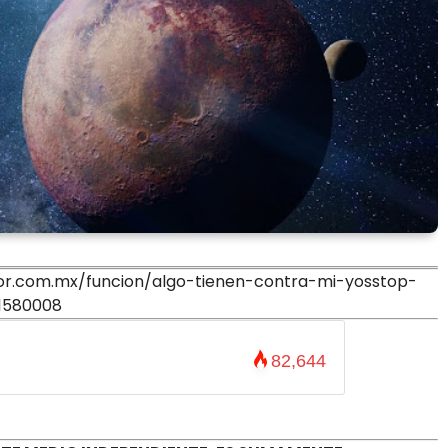
ior.com.mx/funcion/algo-tienen-contra-mi-yosstop-
1580008
82,644