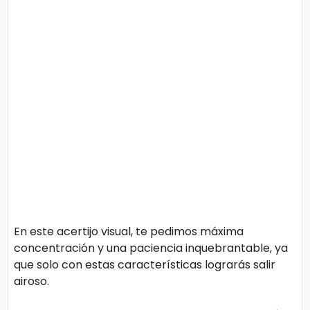
o
n
l
í
t
t
i
e
c
o
s
Términos
de uso
Política y
Privacidad
En este acertijo visual, te pedimos máxima
concentración y una paciencia inquebrantable, ya
que solo con estas características lograrás salir
airoso.