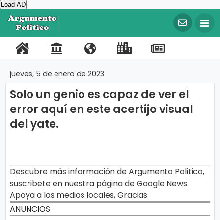
Load AD
©
C
o
P
C
N
L
R
F
T
p
y
o
o
o
i
e
a
w
r
jueves, 5 de enero de 2023
i
r
n
s
n
g
c
i
g
Solo un genio es capaz de ver el
t
t
o
k
i
e
t
h
t
error aquí en este acertijo visual
a
a
t
s
s
b
t
2
0
del yate.
l
c
r
I
t
o
e
2
0
t
o
m
r
o
r
A
r
o
s
p
a
k
g
u
o
t
Descubre más información de Argumento Politico,
m
e
suscribete en nuestra página de Google News.
r
e
n
Apoya a los medios locales, Gracias
t
t
o
ANUNCIOS
a
P