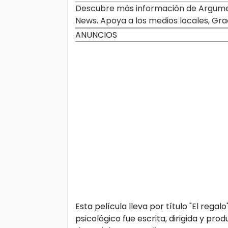
Descubre más información de Argument
o
News. Apoya a los medios locales, Gra
ANUNCIOS
P
ol
íti
c
a
y
Pr
iv
a
ci
d
Esta película lleva por título "El reg
a
psicológico fue escrita, dirigida y pr