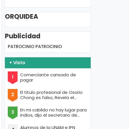
ORQUIDEA
Publicidad
PATROCINIO
PATROCINIO
+ Visto
Comerciante cansado de
pagar
El titulo profesional de Osorio
Chong es falso, Revela el
portal de Anonymous
En mi cabildo no hay lugar para
indios, dijo el secretario de
Texcoco con cara de raza aria
Alumnos de la UNAM e IPN