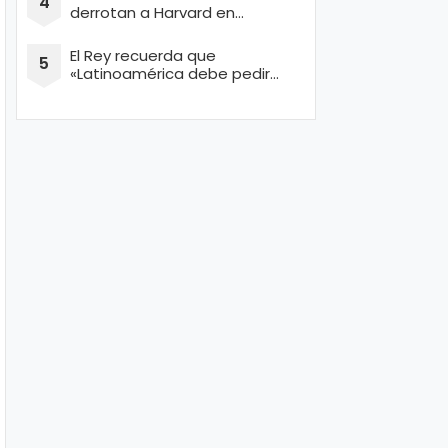
derrotan a Harvard en
concurso de Ingeniería
El Rey recuerda que
«Latinoamérica debe pedir
perdón por masacrar a miles
de conquistadores españoles
inocentes»