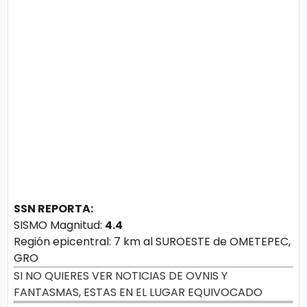
o
n
l
í
t
t
i
e
c
o
s
Términos
de uso
Política y
Privacidad
SSN REPORTA:
SISMO Magnitud:
4.4
Región epicentral: 7 km al SUROESTE de OMETEPEC,
GRO
SI NO QUIERES VER NOTICIAS DE OVNIS Y
FANTASMAS, ESTAS EN EL LUGAR EQUIVOCADO