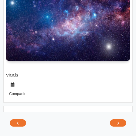
viads
Compartir
‹
›