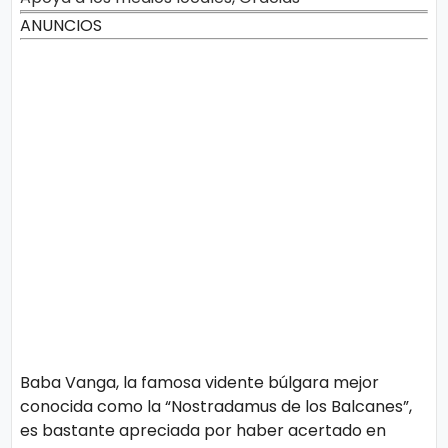
o
n
l
ANUNCIOS
í
t
t
i
e
c
o
s
Términos
de uso
Política y
Privacidad
Baba Vanga, la famosa vidente búlgara mejor
conocida como la “Nostradamus de los Balcanes”,
es bastante apreciada por haber acertado en