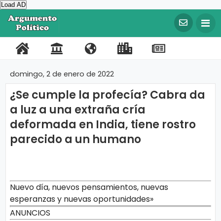
Load AD
©
C
o
P
C
N
L
R
F
T
p
y
o
o
o
i
e
a
w
r
domingo, 2 de enero de 2022
i
r
n
s
n
g
c
i
g
¿Se cumple la profecía? Cabra da
t
t
o
k
i
e
t
h
t
a luz a una extraña cría
a
a
t
s
s
b
t
2
0
deformada en India, tiene rostro
l
c
r
I
t
o
e
2
0
parecido a un humano
t
o
m
r
o
r
A
r
o
s
p
a
k
g
u
o
t
m
e
r
e
Nuevo día, nuevos pensamientos, nuevas
n
esperanzas y nuevas oportunidades»
t
t
o
ANUNCIOS
a
P