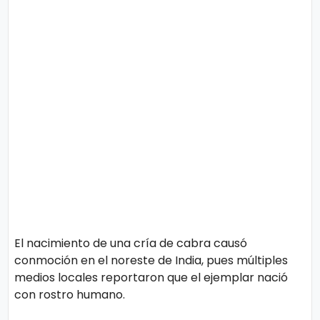
o
n
l
í
t
t
i
e
c
o
s
Términos
de uso
Política y
Privacidad
El nacimiento de una cría de cabra causó
conmoción en el noreste de India, pues múltiples
medios locales reportaron que el ejemplar nació
con rostro humano.