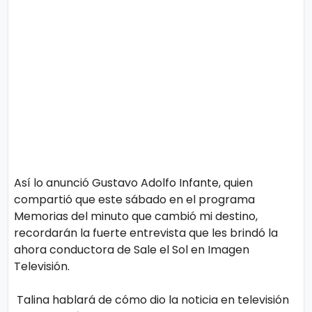
o
n
l
í
t
t
i
e
c
o
s
Términos
de uso
Política y
Privacidad
Así lo anunció Gustavo Adolfo Infante, quien
compartió que este sábado en el programa
Memorias del minuto que cambió mi destino,
recordarán la fuerte entrevista que les brindó la
ahora conductora de Sale el Sol en Imagen
Televisión.
Talina hablará de cómo dio la noticia en televisión