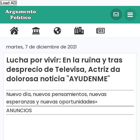
Load AD
©
C
o
P
C
N
L
R
F
T
p
y
o
o
o
i
e
a
w
r
martes, 7 de diciembre de 2021
i
r
n
s
n
g
c
i
g
Lucha por vivir: En la ruina y tras
t
t
o
k
i
e
t
h
t
desprecio de Televisa, Actriz da
a
a
t
s
s
b
t
2
0
dolorosa noticia "AYUDENME"
l
c
r
I
t
o
e
2
0
t
o
m
r
o
r
A
Nuevo día, nuevos pensamientos, nuevas
r
o
s
p
a
k
g
esperanzas y nuevas oportunidades»
u
o
t
ANUNCIOS
m
e
r
e
n
t
t
o
a
P