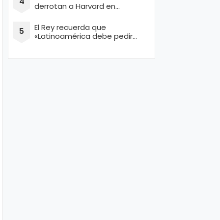
derrotan a Harvard en
concurso de Ingeniería
El Rey recuerda que
«Latinoamérica debe pedir
perdón por masacrar a miles
de conquistadores españoles
inocentes»