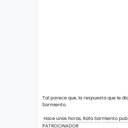
o
P
ol
íti
c
a
y
Pr
iv
a
Tal parece que, la respuesta que le di
ci
Sarmiento.
d
Hace unas horas, Rafa Sarmiento publi
a
PATROCINADOR