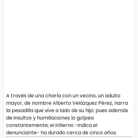
o
n
l
í
t
t
i
e
c
o
s
Términos
de uso
Política y
Privacidad
A través de una charla con un vecino, un adulto
mayor, de nombre Alberto Velázquez Pérez, narra
la pesadilla que vive a lado de su hijo; pues además
de insultos y humillaciones lo golpea
constantemente; el infierno -indica el
denunciante- ha durado cerca de cinco años.