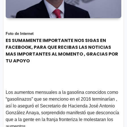
o
n
l
í
t
t
i
e
c
o
s
Foto de Internet
ES SUMAMENTE IMPORTANTE NOS SIGAS EN
Términos
FACEBOOK, PARA QUE RECIBAS LAS NOTICIAS
de uso
MAS IMPORTANTES AL MOMENTO , GRACIAS POR
Política y
TU APOYO
Privacidad
Los aumentos mensuales a la gasolina conocidos como
“gasolinazos” que se menciono en el 2016 terminarían ,
así lo aseguró el Secretario de Hacienda
José Antonio
González Anaya
, sorprendido manifestó que desconocía
que a la gente en la franja fronteriza le molestaran los
aumentos.