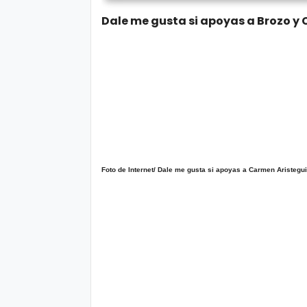
o
Dale me gusta si apoyas a Brozo y 
P
ol
íti
c
a
y
Foto de Internet/ Dale me gusta si apoyas a Carmen Aristegui
Pr
iv
a
ci
d
a