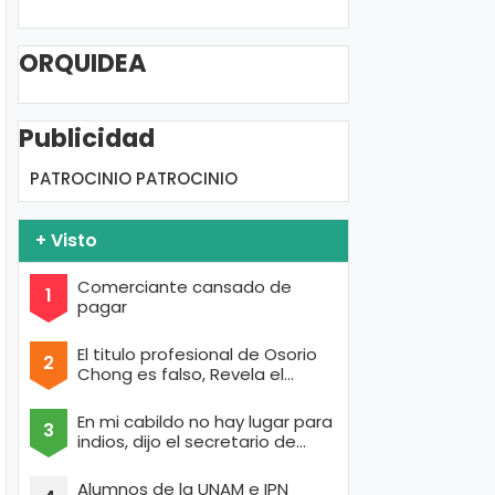
ORQUIDEA
Publicidad
PATROCINIO
PATROCINIO
+ Visto
Comerciante cansado de
pagar
El titulo profesional de Osorio
Chong es falso, Revela el
portal de Anonymous
En mi cabildo no hay lugar para
indios, dijo el secretario de
Texcoco con cara de raza aria
Alumnos de la UNAM e IPN