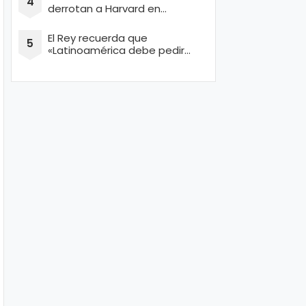
derrotan a Harvard en
concurso de Ingeniería
El Rey recuerda que
«Latinoamérica debe pedir
perdón por masacrar a miles
de conquistadores españoles
inocentes»