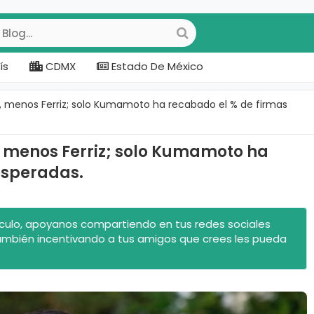
ís
CDMX
Estado De México
co, menos Ferriz; solo Kumamoto ha recabado el % de firmas
o, menos Ferriz; solo Kumamoto ha
esperadas.
rtículo, apoyanos compartiendo en tus redes sociales
ambién incentivando a tus amigos que crees les pueda