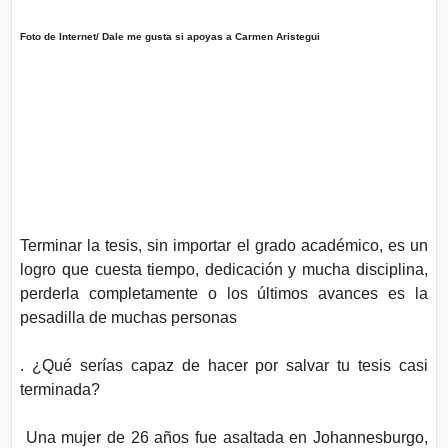
o
n
l
í
Foto de Internet/ Dale me gusta si apoyas a Carmen Aristegui
t
t
i
e
c
o
s
Términos
de uso
Política y
Privacidad
Terminar la tesis, sin importar el grado académico, es un
logro que cuesta tiempo, dedicación y mucha disciplina,
perderla completamente o los últimos avances es la
pesadilla de muchas personas
. ¿Qué serías capaz de hacer por salvar tu tesis casi
terminada?
Una mujer de 26 años fue asaltada en Johannesburgo,