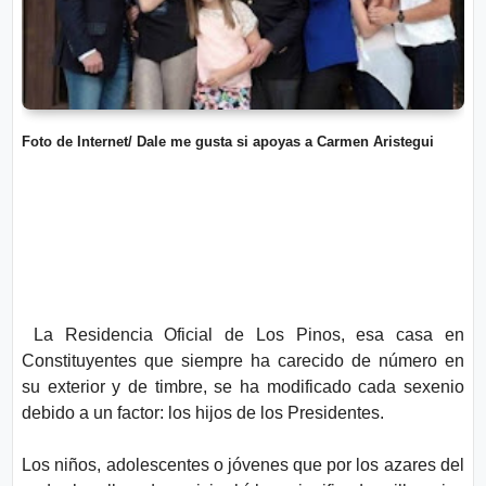
o
n
l
í
t
t
i
e
c
o
s
Foto de Internet/ Dale me gusta si apoyas a Carmen Aristegui
Términos
de uso
Política y
Privacidad
La Residencia Oficial de Los Pinos, esa casa en
Constituyentes que siempre ha carecido de número en
su exterior y de timbre, se ha modificado cada sexenio
debido a un factor: los hijos de los Presidentes.
Los niños, adolescentes o jóvenes que por los azares del