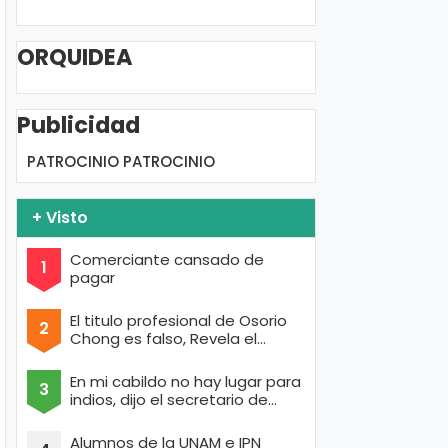
ORQUIDEA
Publicidad
PATROCINIO
PATROCINIO
+ Visto
Comerciante cansado de
pagar
El titulo profesional de Osorio
Chong es falso, Revela el
portal de Anonymous
En mi cabildo no hay lugar para
indios, dijo el secretario de
Texcoco con cara de raza aria
Alumnos de la UNAM e IPN