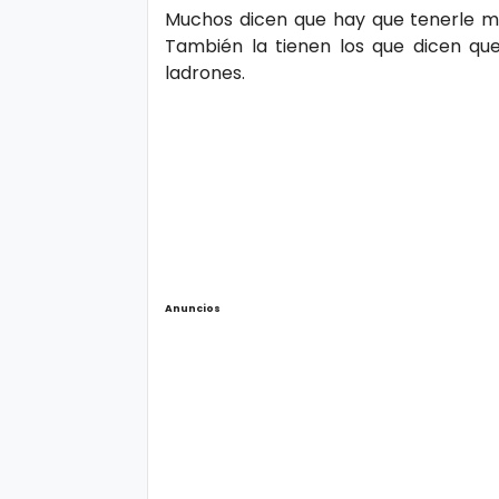
Muchos dicen que hay que tenerle má
o
También la tienen los que dicen qu
ladrones.
P
ol
íti
c
a
y
Pr
Anuncios
iv
a
ci
d
a