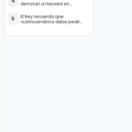
derrotan a Harvard en
concurso de Ingeniería
El Rey recuerda que
«Latinoamérica debe pedir
perdón por masacrar a miles
de conquistadores españoles
inocentes»