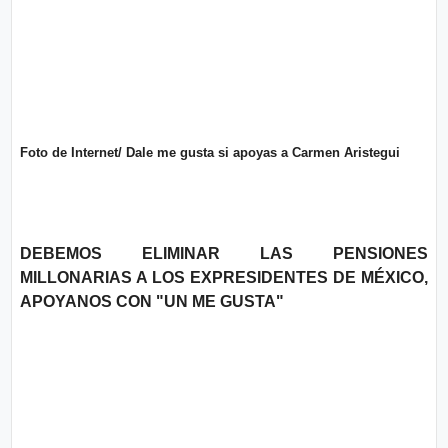
o
n
l
í
t
t
i
e
c
o
s
Términos
Foto de Internet/ Dale me gusta si apoyas a Carmen Aristegui
de uso
Política y
Privacidad
DEBEMOS ELIMINAR LAS PENSIONES
MILLONARIAS A LOS EXPRESIDENTES DE MÉXICO,
APOYANOS CON "UN ME GUSTA"