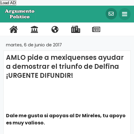
Load AD
©
C
o
P
C
N
L
R
F
T
p
y
o
o
o
i
e
a
w
r
martes, 6 de junio de 2017
i
r
n
s
n
g
c
i
g
AMLO pide a mexiquenses ayudar
t
t
o
k
i
e
t
h
t
a demostrar el triunfo de Delfina
a
a
t
s
s
b
t
2
0
¡URGENTE DIFUNDIR!
l
c
r
I
t
o
e
2
0
t
o
m
r
o
r
A
r
o
s
p
a
k
g
u
o
t
m
e
r
e
Dale me gusta si apoyas al Dr Mireles, tu apoyo
n
t
t
es muy valioso.
o
a
P