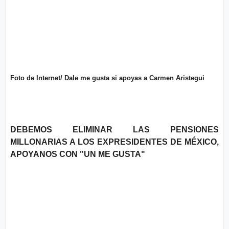
o
n
l
í
t
t
i
e
c
o
s
Términos
Foto de Internet/ Dale me gusta si apoyas a Carmen Aristegui
de uso
Política y
Privacidad
DEBEMOS ELIMINAR LAS PENSIONES
MILLONARIAS A LOS EXPRESIDENTES DE MÉXICO,
APOYANOS CON "UN ME GUSTA"