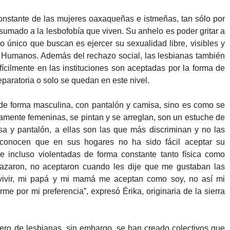
onstante de las mujeres oaxaqueñas e istmeñas, tan sólo por
sumado a la lesbofobía que viven. Su anhelo es poder gritar a
lo único que buscan es ejercer su sexualidad libre, visibles y
Humanos. Además del rechazo social, las lesbianas también
ifícilmente en las instituciones son aceptadas por la forma de
eparatoria o solo se quedan en este nivel.
de forma masculina, con pantalón y camisa, sino es como se
nte femeninas, se pintan y se arreglan, son un estuche de
a y pantalón, a ellas son las que más discriminan y no las
econocen que en sus hogares no ha sido fácil aceptar su
e incluso violentadas de forma constante tanto física como
hazaron, no aceptaron cuando les dije que me gustaban las
 vivir, mi papá y mi mamá me aceptan como soy, no así mi
e por mi preferencia”, expresó Érika, originaria de la sierra
ero de lesbianas, sin embargo, se han creado colectivos que