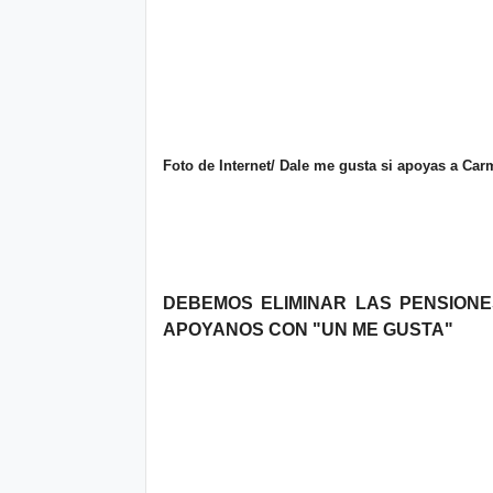
o
P
ol
Foto de Internet/ Dale me gusta si apoyas a Car
íti
c
a
y
Pr
DEBEMOS ELIMINAR LAS PENSIONE
APOYANOS CON "UN ME GUSTA"
iv
a
ci
d
a