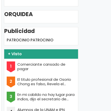
ORQUIDEA
Publicidad
PATROCINIO
PATROCINIO
+ Visto
Comerciante cansado de
pagar
El titulo profesional de Osorio
Chong es falso, Revela el
portal de Anonymous
En mi cabildo no hay lugar para
indios, dijo el secretario de
Texcoco con cara de raza aria
Alumnos de la UNAM e IPN