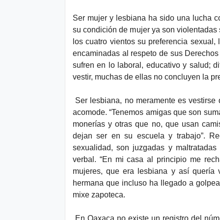
d
Ser mujer y lesbiana ha sido una lucha c
su condición de mujer ya son violentadas 
los cuatro vientos su preferencia sexual, 
encaminadas al respeto de sus Derechos 
sufren en lo laboral, educativo y salud; d
vestir, muchas de ellas no concluyen la pr
Ser lesbiana, no meramente es vestirse 
acomode. “Tenemos amigas que son sumame
monerías y otras que no, que usan camis
dejan ser en su escuela y trabajo”. R
sexualidad, son juzgadas y maltratadas 
verbal. “En mi casa al principio me rec
mujeres, que era lesbiana y así quería
hermana que incluso ha llegado a golpearm
mixe zapoteca.
En Oaxaca no existe un registro del núm