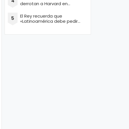
derrotan a Harvard en
concurso de Ingeniería
El Rey recuerda que
«Latinoamérica debe pedir
perdón por masacrar a miles
de conquistadores españoles
inocentes»