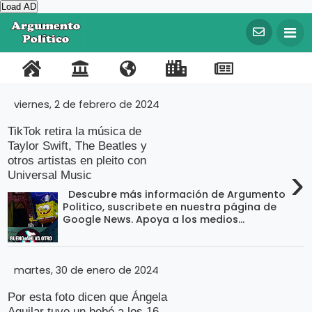
Load AD
©
C
o
P
C
N
L
R
F
T
p
y
o
o
o
i
e
a
w
r
viernes, 2 de febrero de 2024
i
r
n
s
n
g
c
i
g
TikTok retira la música de
t
t
o
k
i
e
t
h
Taylor Swift, The Beatles y
t
a
a
t
s
s
b
t
2
otros artistas en pleito con
›
0
Universal Music
l
c
r
I
t
o
e
2
0
Descubre más información de Argumento
t
o
m
r
o
r
A
Politico, suscribete en nuestra página de
r
Google News. Apoya a los medios...
o
s
p
a
k
g
u
o
t
m
e
r
e
n
martes, 30 de enero de 2024
t
t
o
Por esta foto dicen que Ángela
a
P
Aguilar tuvo un bebé a los 16