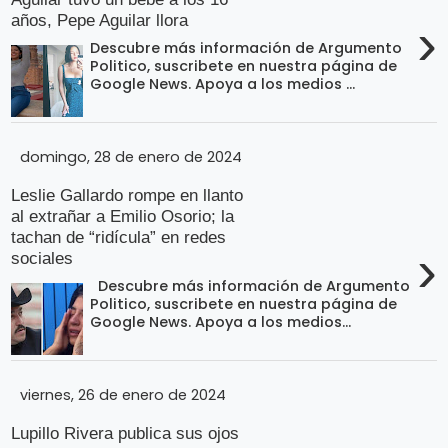
o
n
años, Pepe Aguilar llora
l
›
í
t
Descubre más información de Argumento
t
Politico, suscribete en nuestra página de
i
e
c
Google News. Apoya a los medios ...
o
s
Términos
domingo, 28 de enero de 2024
de uso
Leslie Gallardo rompe en llanto
Política y
al extrañar a Emilio Osorio; la
tachan de “ridícula” en redes
Privacidad
›
sociales
Descubre más información de Argumento
Politico, suscribete en nuestra página de
Google News. Apoya a los medios...
viernes, 26 de enero de 2024
Lupillo Rivera publica sus ojos